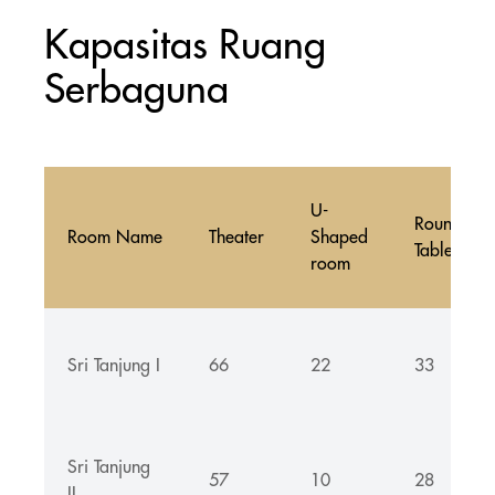
Kapasitas Ruang
Serbaguna
U-
Round
Room Name
Theater
Shaped
Table
room
Sri Tanjung I
66
22
33
Sri Tanjung
57
10
28
II